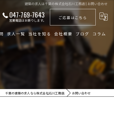
建築の求人は千葉の株式会社石川工務店 | お問い合わせ
047-769-7643
ご応募はこちら
営業電話はお断りします。
問
求人一覧
当社を知る
会社概要
ブログ
コラム
未経験
大工
経験者
職人
千葉の建築の求人なら株式会社石川工務店
お問い合わせ
正社員