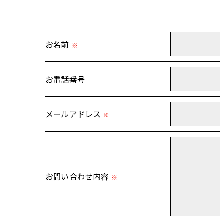
取得した個人情報を第三者に提供することは
＜個人情報の委託について＞
お名前
※
当社では、利用目的の達成に必要な範囲におい
これらの委託先に対しては個人情報保護契約等
お電話番号
＜個人情報の安全管理＞
当社では、個人情報の漏洩等がなされないよう
メールアドレス
※
＜個人情報を与えなかった場合に生じる結果
必要な情報を頂けない場合は、それに対応し
お問い合わせ内容
＜個人情報の開示･訂正・削除･利用停止の手
※
当社では、お客様の個人情報の開示･訂正･削
ご本人である事を確認のうえ、対応させて頂き
個人情報の開示･訂正･削除・利用停止の具体