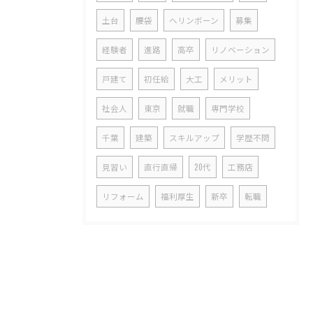
土台
腰袋
ヘリンボーン
募集
経験者
進路
高卒
リノベーション
戸建て
初任給
大工
メリット
社会人
東京
就職
専門学校
千葉
建築
スキルアップ
学歴不問
見習い
直行直帰
20代
工務店
リフォーム
福利厚生
新卒
転職