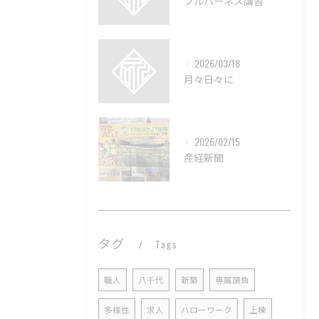
フルハーネス講習
2026/03/18
月々日々に
2026/02/15
産経新聞
タグ
Tags
職人
八千代
新築
専属請負
多様性
求人
ハローワーク
上棟