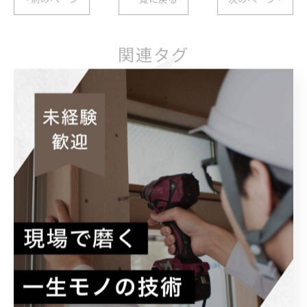
関連タグ
#リノベーション
#高卒
#進路
#経験者
#募集
#職人
#ハローワーク
#就職
#東京
#社会人
#メリット
#大工
#八千代
#新築
#専属請負
#多様性
#求人
#専門学校
#建築
#千葉
#スキルアップ
#学歴不問
#見習い
#直行直帰
#20代
#工務店