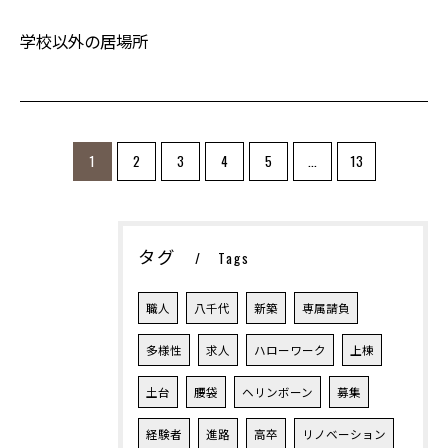
学校以外の居場所
お問い合わせ・ご相談はこちら
1
2
3
4
5
...
13
タグ
Tags
職人
八千代
新築
専属請負
多様性
求人
ハローワーク
上棟
土台
腰袋
ヘリンボーン
募集
経験者
進路
高卒
リノベーション