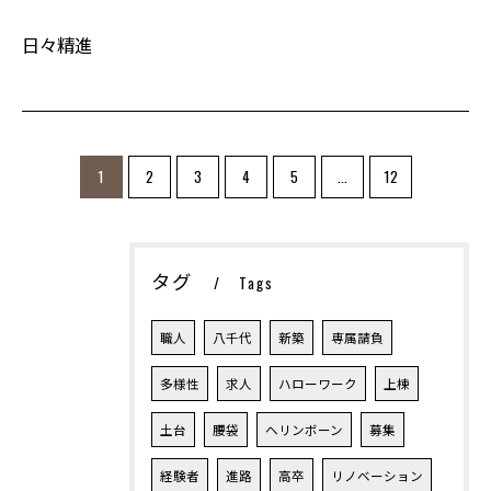
日々精進
お問い合わせ・ご相談はこちら
1
2
3
4
5
...
12
タグ
Tags
職人
八千代
新築
専属請負
多様性
求人
ハローワーク
上棟
土台
腰袋
ヘリンボーン
募集
経験者
進路
高卒
リノベーション