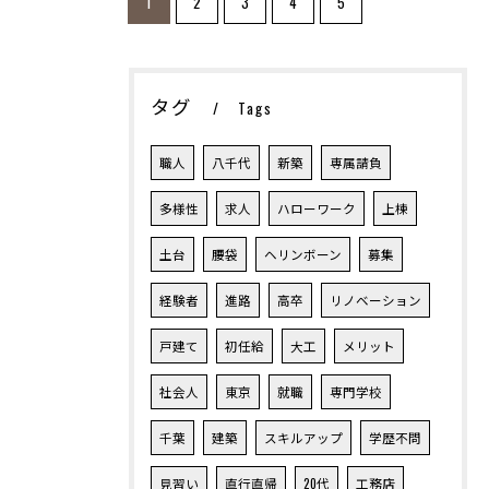
1
2
3
4
5
お問い合わせ・ご相談はこちら
タグ
Tags
職人
八千代
新築
専属請負
多様性
求人
ハローワーク
上棟
土台
腰袋
ヘリンボーン
募集
経験者
進路
高卒
リノベーション
戸建て
初任給
大工
メリット
社会人
東京
就職
専門学校
千葉
建築
スキルアップ
学歴不問
見習い
直行直帰
20代
工務店