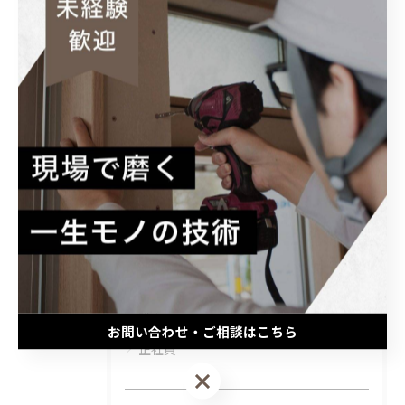
#工務店
#20代
#直行直帰
#見習い
#学歴不問
#スキルアップ
#建築
カテゴリー
Categories
全てのカテゴリー
未経験
大工
経験者
職人
お問い合わせ・ご相談はこちら
正社員
お問い合わせ・ご相談はこちら