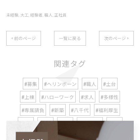
未経験
大工
経験者
職人
正社員
< 前のページ
一覧に戻る
次のページ >
関連タグ
#募集
#ヘリンボーン
#職人
#土台
#上棟
#ハローワーク
#求人
#多様性
#専属請負
#新築
#八千代
#福利厚生
#新卒
#転職
#千葉
#専門学校
#就職
#社会人
#メリット
#大工
#リフォーム