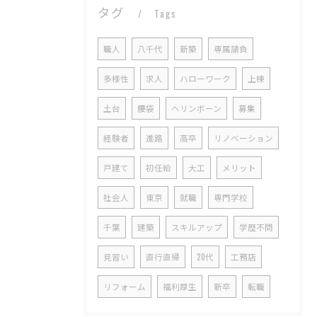
タグ
Tags
職人
八千代
新築
専属請負
多様性
求人
ハローワーク
上棟
土台
腰袋
ヘリンボーン
募集
経験者
進路
高卒
リノベーション
戸建て
初任給
大工
メリット
社会人
東京
就職
専門学校
千葉
建築
スキルアップ
学歴不問
見習い
直行直帰
20代
工務店
リフォーム
福利厚生
新卒
転職