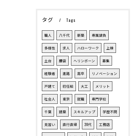
タグ
Tags
職人
八千代
新築
専属請負
多様性
求人
ハローワーク
上棟
土台
腰袋
ヘリンボーン
募集
経験者
進路
高卒
リノベーション
戸建て
初任給
大工
メリット
社会人
東京
就職
専門学校
千葉
建築
スキルアップ
学歴不問
見習い
直行直帰
20代
工務店