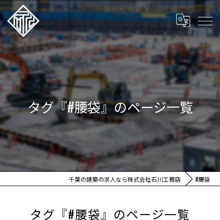
タグ『#腰袋』のページ一覧
千葉の建築の求人なら株式会社石川工務店
#腰袋
タグ『#腰袋』のページ一覧