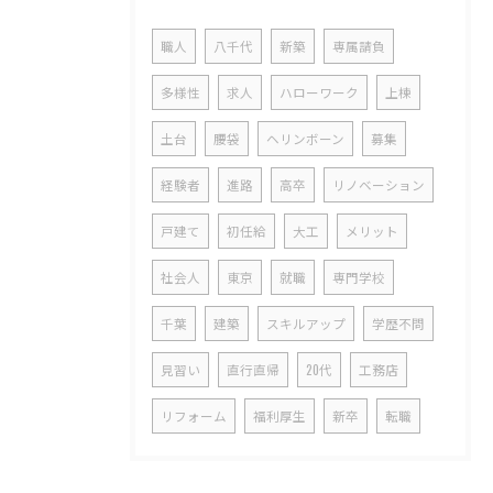
職人
八千代
新築
専属請負
多様性
求人
ハローワーク
上棟
土台
腰袋
ヘリンボーン
募集
経験者
進路
高卒
リノベーション
戸建て
初任給
大工
メリット
社会人
東京
就職
専門学校
千葉
建築
スキルアップ
学歴不問
見習い
直行直帰
20代
工務店
リフォーム
福利厚生
新卒
転職