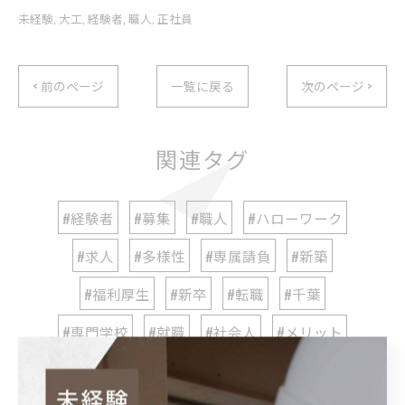
未経験
大工
経験者
職人
正社員
< 前のページ
一覧に戻る
次のページ >
関連タグ
#経験者
#募集
#職人
#ハローワーク
#求人
#多様性
#専属請負
#新築
#福利厚生
#新卒
#転職
#千葉
#専門学校
#就職
#社会人
#メリット
#大工
#八千代
#リフォーム
#工務店