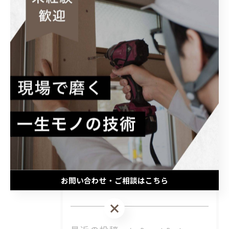
#20代
#直行直帰
#見習い
#学歴不問
#スキルアップ
カテゴリー
Categories
全てのカテゴリー
未経験
大工
経験者
職人
お問い合わせ・ご相談はこちら
正社員
お問い合わせ・ご相談はこちら