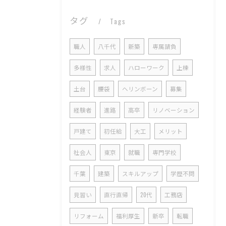
タグ
Tags
職人
八千代
新築
専属請負
多様性
求人
ハローワーク
上棟
土台
腰袋
ヘリンボーン
募集
経験者
進路
高卒
リノベーション
戸建て
初任給
大工
メリット
社会人
東京
就職
専門学校
千葉
建築
スキルアップ
学歴不問
見習い
直行直帰
20代
工務店
リフォーム
福利厚生
新卒
転職