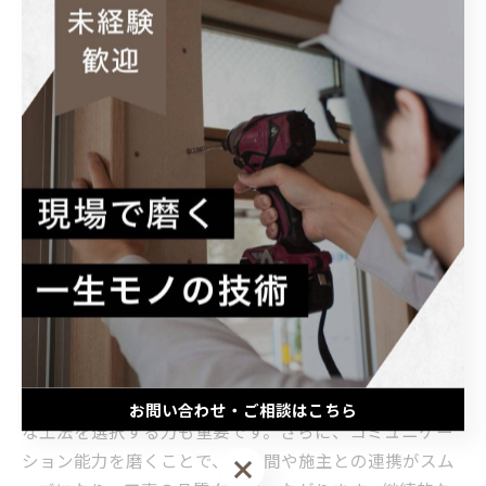
献しています。地域の未来を支える仕事として、やりが
いと成長機会が豊富にあるため、経験者の方には最適な
環境です。
大工としてスキルアップするために押さえたい
ポイントと成長の秘訣
千葉県八千代市は住宅地の発展に伴い、大工の需要が増
加しています。経験者として現場で活躍するには、まず
基礎技術の確実な習得が欠かせません。墨付けや木材の
加工、組み立てといった基本作業を丁寧に行うことで、
現場での信頼を築けます。また八千代市特有の住宅ニー
ズに応えるため、地域の気候や土地条件を理解し、適切
お問い合わせ・ご相談はこちら
な工法を選択する力も重要です。さらに、コミュニケー
ション能力を磨くことで、職人間や施主との連携がスム
お問い合わせ・ご相談はこちら