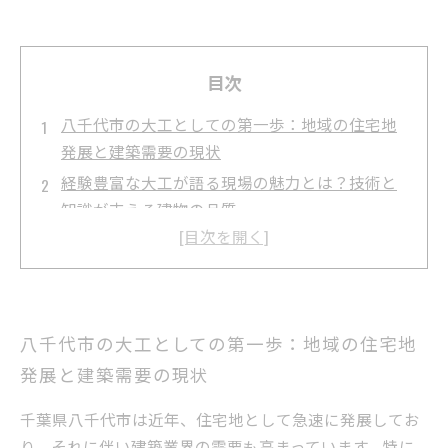
目次
八千代市の大工としての第一歩：地域の住宅地
発展と建築需要の現状
経験豊富な大工が語る現場の魅力とは？技術と
知識が支える建物の品質
八千代市の建築現場での日々：具体的な仕事内
容と職人の工夫
地域特有の建築ニーズとは？八千代市ならでは
のやりがいと挑戦
八千代市の大工としての第一歩：地域の住宅地
大工としてスキルアップするために押さえたい
発展と建築需要の現状
ポイントと成長の秘訣
八千代市での経験を活かす求人情報：次のキャ
千葉県八千代市は近年、住宅地として急速に発展してお
リアを目指す方へ
り、それに伴い建築業界の需要も高まっています。特に