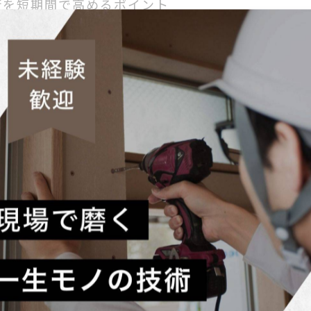
術を短期間で高めるポイント
には、実践を重ねることが最も重要です。基礎的な木材の取
用力が養われます。また、上司や先輩大工からの直接指導を
特有の建築様式や最新の工法も取り入れているため、新しい
現場での経験を最大限に活かすことが、短期間での技術深化
ャリア形成が可能です。
験が大工技術に与える影響と未来
築現場では高度な知識と応用力が求められています。工務店
に、現場での実践を通じて得られる技術は、書籍や座学だけ
くの工務店が即戦力としての大工を求めており、キャリアア
の導入により、大工の仕事は進化しており、工務店での経験
しい技術の習得も欠かせません。工務店での経験を積むことが