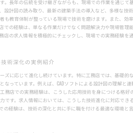
す。長年の伝統を受け継ぎながらも、現場での作業を通じて
、設計図の読み取り、最新の建築手法の導入など、多様な技
者も教育体制が整っている現場で技術を磨けます。また、効
店での経験は、単なる作業だけでなく問題解決力や現場管理
務店の求人情報を積極的にチェックし、現場での実務経験を
の技術深化の実例紹介
ーズに応じて進化し続けています。特に工務店では、基礎的
となっています。例えば、CADソフトによる設計図の理解と
。工務店での実務経験は、こうした応用技術を身につける格好
力です。求人情報においては、こうした技術進化に対応でき
での経験は、技術の深化と共に手に職を付ける最適な環境と