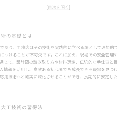
率的な学び方とは？工務店で大工技術を短期間で高めるポイン
ャリアアップを目指して！工務店経験が大工技術に与える影響
経験者歓迎！工務店で見つける大工求人の魅力と働き方
統と革新が融合する現場で働く―工務店での大工技術深化の全
技術の基礎とは
であり、工務店はその技術を実践的に学べる場として理想的
につけることが不可欠です。これに加え、現場での安全管理
通じて、設計図の読み取り方や材料選定、伝統的な手仕事と
人情報を活用し、意欲ある初心者でも成長できる職場を見つ
応用技術へと確実に深化させることができ、長期的に安定し
な大工技術の習得法