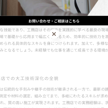
求人の魅力と働き方
お問い合わせ・ご相談はこちら
な技能であり、工務店はその技術を実践的に学べる最良の現
お問い合わせ・ご相談はこちら
場で基礎から応用まで幅広く学べるため、効率的に技術力を
められる具体的なスキルを身につけられます。加えて、多様
みとなるでしょう。未経験でも仕事を通じて成長できる環境
務店での大工技術深化の全貌
は伝統的な手刻みや継手の技術が継承される一方で、最新の
測定や材料の選定、組み立てまで、多岐にわたるスキルが求
れ、質の高い施工が実現されます。工務店での実務経験は、