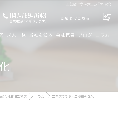
工務店で学ぶ大工技術の深化
047-769-7643
ご応募はこちら
営業電話はお断りします。
問
求人一覧
当社を知る
会社概要
ブログ
コラム
未経験
化
大工
経験者
職人
株式会社石川工務店
コラム
工務店で学ぶ大工技術の深化
正社員