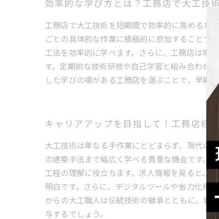
効率的な学び方とは？工務店で大工技
工務店で大工技術を短期間で効率的に高めるため
ごとの具体的な作業に積極的に参加することで応
工法を効率的に学べます。さらに、工務店は地域
す。定期的な技術研修や自己学習と組み合わせ、
した学びの場がある工務店を選ぶことで、早期キ
キャリアアップを目指して！工務店経
大工技術は単なる手作業にとどまらず、現代の建
の建築手法まで幅広く学べる貴重な機会です。特
工程の理解に役立ちます。求人情報を見ると、多
明白です。さらに、デジタルツールや省力化機器
からの大工職人は伝統技術の継承とともに、新
与するでしょう。