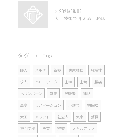
2026/08/05
大工技術で叶える工務店のリフォーム術
タグ
Tags
職人
八千代
新築
専属請負
多様性
求人
ハローワーク
上棟
土台
腰袋
ヘリンボーン
募集
経験者
進路
高卒
リノベーション
戸建て
初任給
大工
メリット
社会人
東京
就職
専門学校
千葉
建築
スキルアップ