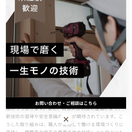
ています。今後も職人が安心して長く働ける環境づくり
が求められています。
未来の建築業界を支える福利厚生制度のビジョ
ンとは？
建築職人は高度な技術と経験を活かし、現場を支えてい
ますが、福利厚生面では依然として改善の余地がありま
す。従来の制度では健康管理のサポートが不十分で、長
時間労働や怪我のリスクが高い環境に対応しきれていま
せん。最近では、一部の企業が職人向けの健康診断やメ
ンタルヘルスケアの充実に取り組み、労働環境の改善が
お問い合わせ・ご相談はこちら
進みつつあります。また、教育研修制度の整備により、
新技術の習得や安全意識の向上が期待されています。こ
お問い合わせ・ご相談はこちら
うした取り組みは、職人が安心して働ける環境づくりに
直結し、離職率の低下や業界全体の技術レベル向上にも