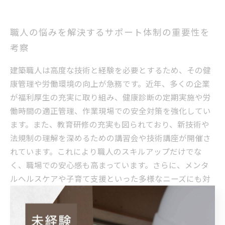
職人の悩みを解決するサポート体制の重要性を
考察
建築職人は高度な技術と経験を必要とするため、その健
康管理や労働環境の向上が急務です。近年、多くの企業
が福利厚生の充実に取り組み、健康診断の定期実施や労
働時間の適正管理、作業現場での安全対策を強化してい
ます。また、教育研修の充実も図られており、新技術や
法規制の理解を深めるための講習会や技術講座が開催さ
れています。これにより職人のスキルアップだけでな
く、職場での安心感も高まっています。さらに、メンタ
ルヘルスケアや子育て支援といった多様なニーズにも対
応するサポート体制が整備されつつあります。職人の抱
える悩みに寄り添ったこれらの福利厚生は、労働環境の
改善と業界全体の発展に欠かせない要素として注目され