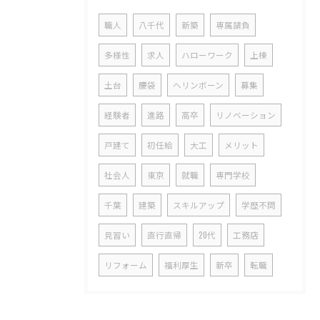
職人
八千代
新築
専属請負
多様性
求人
ハローワーク
上棟
土台
腰袋
ヘリンボーン
募集
経験者
進路
高卒
リノベーション
戸建て
初任給
大工
メリット
社会人
東京
就職
専門学校
千葉
建築
スキルアップ
学歴不問
見習い
直行直帰
20代
工務店
リフォーム
福利厚生
新卒
転職