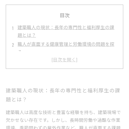
目次
建築職人の現状：長年の専門性と福利厚生の課
題とは？
職人が直面する健康管理と労働環境の問題を探
る
充実した福利厚生とは？最新の取り組み事例を
紹介
職人の悩みを解決するサポート体制の重要性を
考察
建築職人の現状：長年の専門性と福利厚生の課
未来の建築業界を支える福利厚生制度のビジョ
題とは？
ンとは？
建築職人が安心して働ける環境を作るための具
建築職人は高度な技術と豊富な経験を持ち、建築現場で
体策
欠かせない存在です。しかし、長時間労働や過酷な作業
職人の働きやすさと業界発展を両立させる福利
環境、季節問わずの屋外作業など、職人が直面する課題