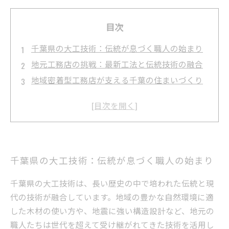
目次
千葉県の大工技術：伝統が息づく職人の始まり
地元工務店の挑戦：最新工法と伝統技術の融合
地域密着型工務店が支える千葉の住まいづくり
技術継承の重要性：若手大工と職人文化の未来
千葉県の建築業界に迫る求人事情と働き方改革
千葉の大工求人情報と工務店でのキャリアアッ
プ法
千葉県の建築を支える工務店と職人たちのこれ
千葉県の大工技術：伝統が息づく職人の始まり
から
千葉県の大工技術は、長い歴史の中で培われた伝統と現
代の技術が融合しています。地域の豊かな自然環境に適
した木材の使い方や、地震に強い構造設計など、地元の
職人たちは世代を超えて受け継がれてきた技術を活用し