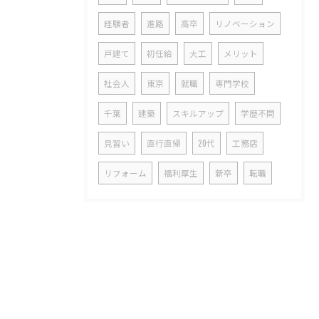
経験者
進路
高卒
リノベーション
戸建て
初任給
大工
メリット
社会人
東京
就職
専門学校
千葉
建築
スキルアップ
学歴不問
見習い
直行直帰
20代
工務店
リフォーム
福利厚生
新卒
転職