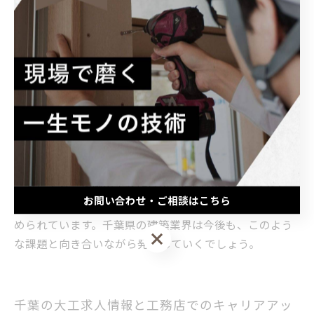
密着のスタイルで高い技術力を発揮しています。特に大
工は、伝統的な木造建築技術と現代的な工法を組み合わ
せることで、住まいの品質向上に寄与しています。一方
で、建築業界全体で人手不足が深刻化しており、千葉県
でも大工や工務店の求人が増加しています。企業は若手
の職人育成に力を入れ、技術継承を重視する動きを見せ
ています。また、働き方改革の一環として、労働環境の
改善や長時間労働の是正に取り組む工務店も増えてお
り、職人が安心して働ける環境づくりが進んでいます。
これにより、地域の工務店は求人活動を活発にしつつ、
お問い合わせ・ご相談はこちら
高齢化する職人の技術を次世代へ確実に伝えることが求
められています。千葉県の建築業界は今後も、このよう
お問い合わせ・ご相談はこちら
な課題と向き合いながら発展していくでしょう。
千葉の大工求人情報と工務店でのキャリアアッ