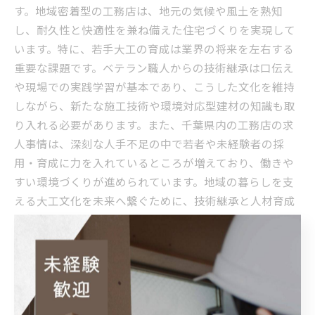
す。地域密着型の工務店は、地元の気候や風土を熟知
し、耐久性と快適性を兼ね備えた住宅づくりを実現して
います。特に、若手大工の育成は業界の将来を左右する
重要な課題です。ベテラン職人からの技術継承は口伝え
や現場での実践学習が基本であり、こうした文化を維持
しながら、新たな施工技術や環境対応型建材の知識も取
り入れる必要があります。また、千葉県内の工務店の求
人事情は、深刻な人手不足の中で若者や未経験者の採
用・育成に力を入れているところが増えており、働きや
すい環境づくりが進められています。地域の暮らしを支
える大工文化を未来へ繋ぐために、技術継承と人材育成
は欠かせないテーマです。
千葉県の建築業界に迫る求人事情と働き方改革
千葉県の建築業界では、地元の大工職人や工務店が地域