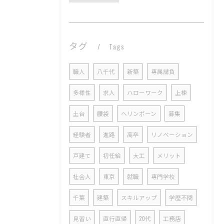
タグ
Tags
職人
八千代
新築
専属請負
多様性
求人
ハローワーク
上棟
土台
腰袋
ヘリンボーン
募集
経験者
進路
高卒
リノベーション
戸建て
初任給
大工
メリット
社会人
東京
就職
専門学校
千葉
建築
スキルアップ
学歴不問
見習い
直行直帰
20代
工務店