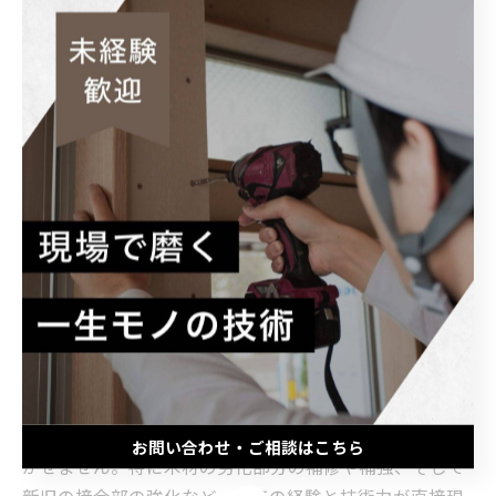
も、現代のリフォーム現場では必要です。求人市場では
経験者の需要が高く、技術研鑽と共にコミュニケーショ
ン能力も不可欠となっています。これから大工を目指す
方は、伝統的な技能に加え、リフォーム特有の多角的な
技術や知識の習得が大切です。大工の未来は、変化する
住宅ニーズに柔軟に対応できる人材にかかっています。
技術と情熱で築く未来：大工が切り拓くリフォ
ームの新たな可能性
リフォーム現場で大工が果たす役割は新築とは異なる繊
細さと応用力を要求されます。既存の構造を活かしつ
つ、耐久性や機能性の向上、さらにはデザインの調和を
図るために、正確な寸法取りや素材選び、加工技術が欠
お問い合わせ・ご相談はこちら
かせません。特に木材の劣化部分の補修や補強、そして
新旧の接合部の強化など、大工の経験と技術力が直接現