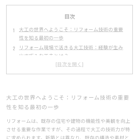
目次
大工の世界へようこそ：リフォーム技術の重要
性を知る最初の一歩
リフォーム現場で活きる大工技術：経験が生み
出す巧みな工夫とは？
現場のリアルを語る：大工が直面するリフォー
ムの課題と解決法
求人動向から見る大工の未来：リフォーム業界
で求められるスキルセット
大工の世界へようこそ：リフォーム技術の重要
技術と情熱で築く未来：大工が切り拓くリフォ
性を知る最初の一歩
ームの新たな可能性
大工のリフォーム技術が切り拓くキャリアパス
リフォームは、既存の住宅や建物の機能性や美観を向上
と自己成長のヒント
させる重要な作業ですが、その過程で大工の技術力が特
リフォームと大工の魅力を幅広く紹介：初心者
に求められます。新築とは異なり、既存の構造や素材と