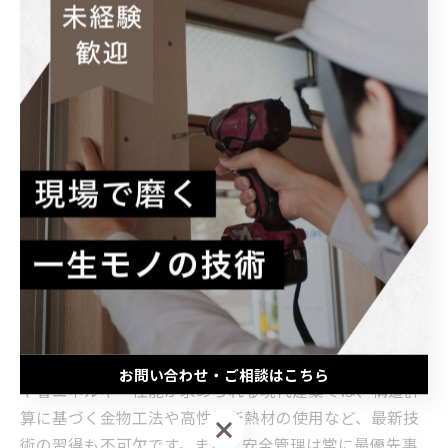
ます。安全管理を疎かにせず、確かな技術で地域社会に
貢献することが大切です。
千葉の現場で磨く技術力と未来の建築業界を担
う若手の姿
千葉県は豊かな自然環境と都市機能が調和した地域であ
り、建築業界においても多様な工事が日々進行していま
す。新卒大工にとって、伝統的な木造建築技術と最新の
建築工法の両方を学べる貴重な環境と言えるでしょう。
例えば、木材の特性を活かした「木組み」や「仕口・継
手」の技術は、日本の伝統建築の基本であり、千葉では
今なお多くの現場で活用されています。一方で、耐震性
お問い合わせ・ご相談はこちら
や省エネルギー性能が求められる現代建築では、構造計
算に基づく金物工法や高性能断熱材の使用など、最新技
お問い合わせ・ご相談はこちら
術の習得も不可欠です。また、安全管理は常に最優先事