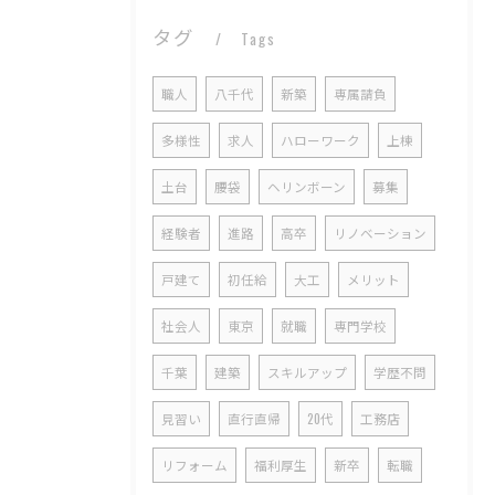
タグ
Tags
職人
八千代
新築
専属請負
多様性
求人
ハローワーク
上棟
土台
腰袋
ヘリンボーン
募集
経験者
進路
高卒
リノベーション
戸建て
初任給
大工
メリット
社会人
東京
就職
専門学校
千葉
建築
スキルアップ
学歴不問
見習い
直行直帰
20代
工務店
リフォーム
福利厚生
新卒
転職