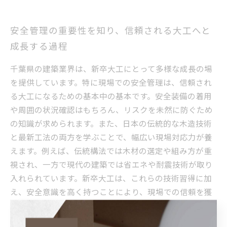
安全管理の重要性を知り、信頼される大工へと
成長する過程
千葉県の建築業界は、新卒大工にとって多様な成長の場
を提供しています。特に現場での安全管理は、信頼され
る大工になるための基本中の基本です。安全装備の着用
や周囲の状況確認はもちろん、リスクを未然に防ぐため
の知識が求められます。また、日本の伝統的な木造技術
と最新工法の両方を学ぶことで、幅広い現場対応力が養
えます。例えば、伝統構法では木材の選定や組み方が重
視され、一方で現代の建築では省エネや耐震技術が取り
入れられています。新卒大工は、これらの技術習得に加
え、安全意識を高く持つことにより、現場での信頼を獲
得しやすくなります。千葉での大工求人は安定的であ
り、現場経験を積むことが将来のキャリア形成に直結し