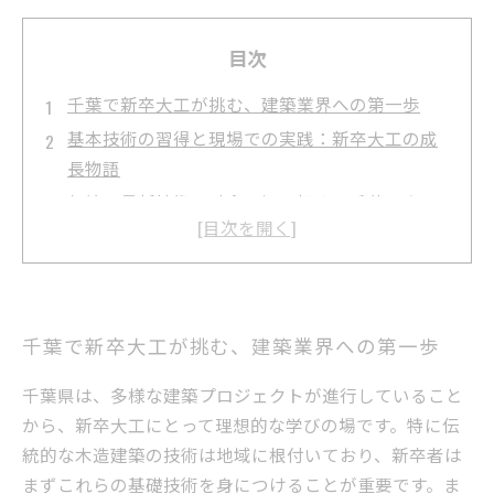
目次
千葉で新卒大工が挑む、建築業界への第一歩
基本技術の習得と現場での実践：新卒大工の成
長物語
伝統と最新技術の融合で切り拓く、千葉の大工
キャリア
安全管理の重要性を知り、信頼される大工へと
成長する過程
千葉の現場で磨く技術力と未来の建築業界を担
千葉で新卒大工が挑む、建築業界への第一歩
う若手の姿
新卒大工求人の現状と千葉でキャリアを築く秘
千葉県は、多様な建築プロジェクトが進行していること
訣
から、新卒大工にとって理想的な学びの場です。特に伝
統的な木造建築の技術は地域に根付いており、新卒者は
千葉の建築技術を知り、確かな未来をつくる新
まずこれらの基礎技術を身につけることが重要です。ま
卒大工の道