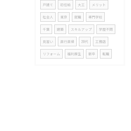
戸建て
初任給
大工
メリット
社会人
東京
就職
専門学校
千葉
建築
スキルアップ
学歴不問
見習い
直行直帰
20代
工務店
リフォーム
福利厚生
新卒
転職