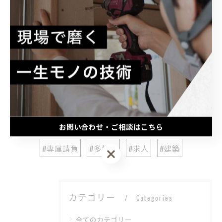
#大工
#新築
#八千代
#就職
#専門学校
#新卒
#転職
#千葉
#福利厚生
#リフォーム
#工務店
#20代
#直行直帰
#見習い
#学歴不問
#スキルアップ
#リノベーション
#高卒
#進路
#経験者
#募集
#ヘリンボーン
#職人
#土台
お問い合わせ・ご相談はこちら
#上棟
#ハローワーク
#社会人
#メリット
#専属請負
#多様性
#求人
#建築
お問い合わせ・ご相談はこちら
カテゴリー
Categories
全てのカテゴリー