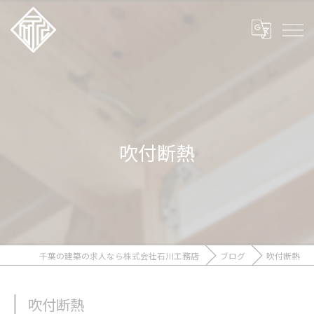
吹付断熱
千葉の建築の求人なら株式会社石川工務店
ブログ
吹付断熱
吹付断熱