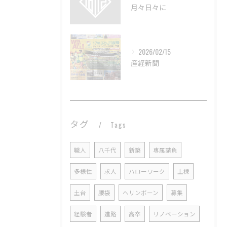
月々日々に
2026/02/15
産経新聞
タグ
Tags
職人
八千代
新築
専属請負
多様性
求人
ハローワーク
上棟
土台
腰袋
ヘリンボーン
募集
経験者
進路
高卒
リノベーション