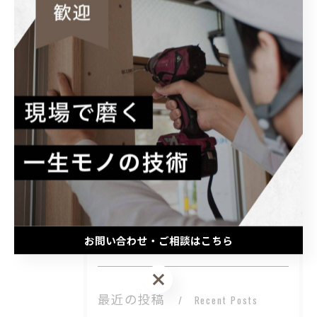
#学歴不問
#見習い
カテゴリー
Categories
全てのカテゴリー
未経験
大工
経験者
職人
正社員
お問い合わせ・ご相談はこちら
お問い合わせ・ご相談はこちら
最近の投稿
Recent Posts