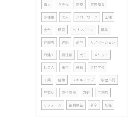
職人
八千代
新築
専属請負
多様性
求人
ハローワーク
上棟
土台
腰袋
ヘリンボーン
募集
経験者
進路
高卒
リノベーション
戸建て
初任給
大工
メリット
社会人
東京
就職
専門学校
千葉
建築
スキルアップ
学歴不問
見習い
直行直帰
20代
工務店
リフォーム
福利厚生
新卒
転職