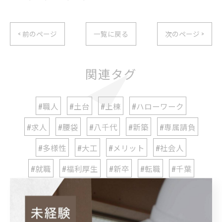
< 前のページ
一覧に戻る
次のページ >
関連タグ
#職人
#土台
#上棟
#ハローワーク
#求人
#腰袋
#八千代
#新築
#専属請負
#多様性
#大工
#メリット
#社会人
#就職
#福利厚生
#新卒
#転職
#千葉
#専門学校
#リフォーム
#工務店
#20代
#直行直帰
#建築
#スキルアップ