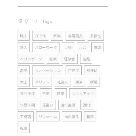
タグ
Tags
職人
八千代
新築
専属請負
多様性
求人
ハローワーク
上棟
土台
腰袋
ヘリンボーン
募集
経験者
進路
高卒
リノベーション
戸建て
初任給
大工
メリット
社会人
東京
就職
専門学校
千葉
建築
スキルアップ
学歴不問
見習い
直行直帰
20代
工務店
リフォーム
福利厚生
新卒
転職