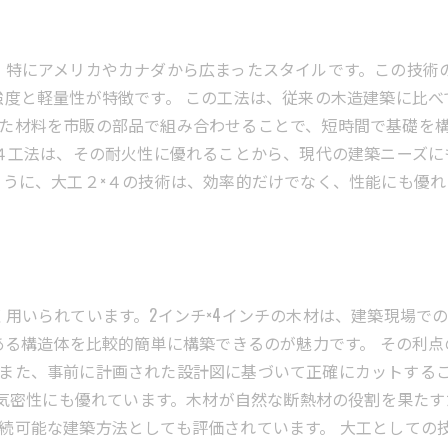
、特にアメリカやカナダから広まったスタイルです。この技術
強度と軽量性が特徴です。 この工法は、従来の木造建築に比
た材料を市販の部品で組み合わせることで、短時間で基礎を
×４工法は、その耐火性に優れることから、現代の建築ニーズ
ように、大工２×４の技術は、効率的だけでなく、性能にも優
く用いられています。2インチ×4インチの木材は、建築現場で
ある構造体を比較的簡単に構築できるのが魅力です。 その利点
また、事前に計画された設計図に基づいて正確にカットする
性や気密性にも優れています。木材が自然な断熱材の役割を果た
続可能な建築方法としても評価されています。 大工としての技