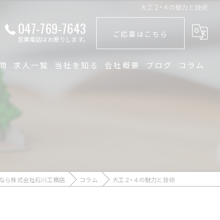
大工２×４の魅力と技術
047-769-7643
ご応募はこちら
営業電話はお断りします。
問
求人一覧
当社を知る
会社概要
ブログ
コラム
未経験
大工
経験者
職人
なら株式会社石川工務店
コラム
大工２×４の魅力と技術
正社員