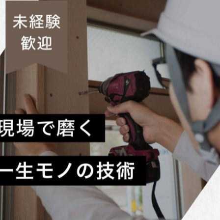
ます。 また、２×４工法は、耐震性や耐火性にも優れており
進め、現場の限界を超えていくのです。これが大工２×４の魅
活用し、強固な構造物を実現するための重要な手法です。この技
です。完成した家は、この技術によって高い耐震性と耐久性
短縮や材料コストの削減が可能になります。これにより、より
源の有効活用にも寄与しています。 実際に完成した家を見る
は、温かみがあり、居心地の良さが感じられます。大工２×４
能性