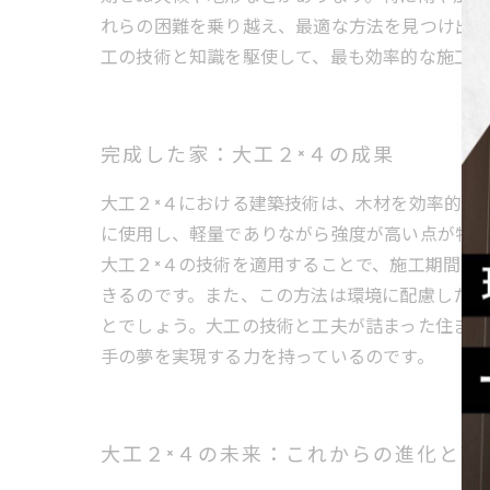
れらの困難を乗り越え、最適な方法を見つけ出し
工の技術と知識を駆使して、最も効率的な施工を
完成した家：大工２×４の成果
大工２×４における建築技術は、木材を効率的に
に使用し、軽量でありながら強度が高い点が特徴
大工２×４の技術を適用することで、施工期間の
きるのです。また、この方法は環境に配慮した資
とでしょう。大工の技術と工夫が詰まった住まい
手の夢を実現する力を持っているのです。
大工２×４の未来：これからの進化と可