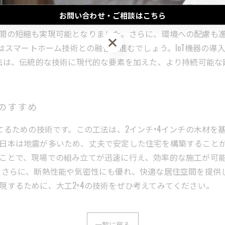
一つです。この工法は、木材を2インチ×4インチで使用する
お問い合わせ・ご相談はこちら
げています。特に、プレカット技術の向上や、CAD（コンピュ
間の短縮も実現可能となりました。さらに、環境への配慮も
お問い合わせ・ご相談はこちら
法はスマートホーム技術との融合が進むでしょう。IoT機器の
工法は、伝統的な技術に現代的な要素を加えた、より持続可能
4のすすめ
建てるための技術です。この工法は、2インチ×4インチの木材
日本は地震が多いため、丈夫で安定した住宅を構築することが求
ことで、現場での組み立てが迅速に行え、効率的な施工が可
 さらに、断熱性能や気密性にも優れ、快適な居住空間を提供
現するために、大工2×4の技術をぜひ考えてみてください。
一覧に戻る