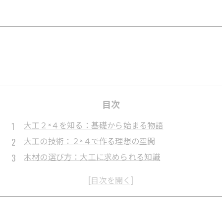
目次
大工２×４を知る：基礎から始まる物語
大工の技術：２×４で作る理想の空間
木材の選び方：大工に求められる知識
厳しい現場での冒険：２×４の挑戦
完成した家：大工２×４の成果
大工２×４の未来：これからの進化と可能性
あなたの夢の家を作るために：大工2×4のすすめ