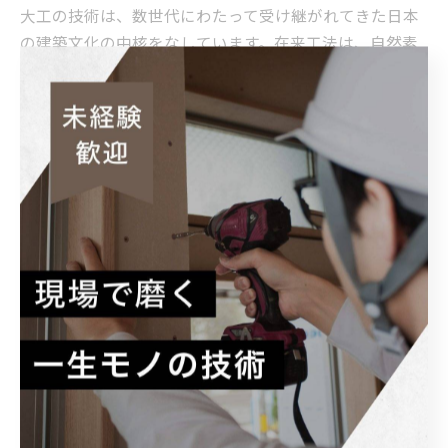
大工の技術は、数世代にわたって受け継がれてきた日本
の建築文化の中核をなしています。在来工法は、自然素
材である木材を巧みに扱い、独自の構造を持った建物を
生み出す技術です。この技術によって、木の温もりや質
感が存分に活かせる家が造られ、居住空間における快適
さが生まれます。 大工の役割は単なる施工にとどまら
ず、建物の設計段階から関与することで、機能性と美し
さを両立させることが求められます。現代社会において
も、環境意識の高まりとともに在来技術が再評価されて
います。特に、持続可能な建築を目指す動きが加速する
中で、大工の存在意義はますます重要になっています。
採用市場では、優れた技術を持つ大工の求人が増加し
ており、若い世代の技術継承が急務となっています。こ
のブログを通じて、大工としてのスキルを磨くための多
彩な情報をお届けし、伝統と革新が共存する建築の世界
を一緒に探求していきましょう。