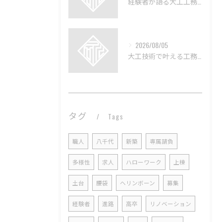
経験者が語る大工工務店の技術と魅力
2026/08/05
大工技術で叶える工務店のリフォーム術
タグ
Tags
職人
八千代
新築
専属請負
多様性
求人
ハローワーク
上棟
土台
腰袋
ヘリンボーン
募集
経験者
進路
高卒
リノベーション