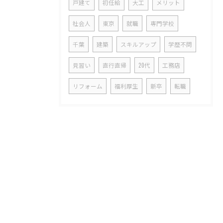
戸建て
初任給
大工
メリット
社会人
東京
就職
専門学校
千葉
建築
スキルアップ
学歴不問
見習い
直行直帰
20代
工務店
リフォーム
福利厚生
新卒
転職