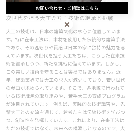
お問い合わせ・ご相談はこちら
次世代を担う大工たち：技術の継承と挑戦
お問い合わせ・ご相談はこちら
大工の技術は、日本の建築文化の核心に位置していま
す。特に在来工法は、木材を使用した伝統的な建築手法
であり、その温もりや質感は日本の家に独特の魅力を与
えています。次世代を担う大工たちは、こうした在来技
術を継承しつつ、新たな挑戦に備えています。しかし、
この美しい技術を守ることは容易ではありません。近
年、建築業界では大工の求人が減少しており、若い世代
の参画が求められています。そこで、各地域で行われて
いる技術継承の取り組みや、若手大工の育成プログラム
が注目されています。例えば、実践的な技術講習や、先
輩大工との交流を通じて、若者たちは伝統技術を学びつ
つ、創造性を発揮しています。これにより、在来工法は
ただの技術ではなく、未来への橋渡しとなるのです。大