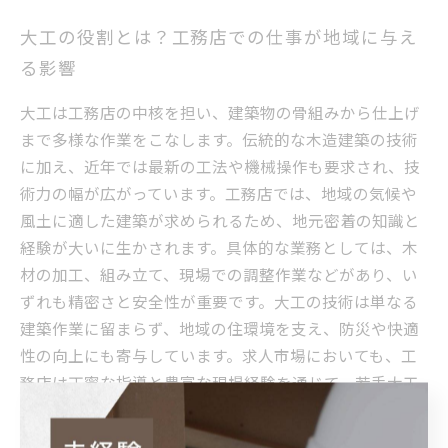
大工の役割とは？工務店での仕事が地域に与え
る影響
大工は工務店の中核を担い、建築物の骨組みから仕上げ
まで多様な作業をこなします。伝統的な木造建築の技術
に加え、近年では最新の工法や機械操作も要求され、技
術力の幅が広がっています。工務店では、地域の気候や
風土に適した建築が求められるため、地元密着の知識と
経験が大いに生かされます。具体的な業務としては、木
材の加工、組み立て、現場での調整作業などがあり、い
ずれも精密さと安全性が重要です。大工の技術は単なる
建築作業に留まらず、地域の住環境を支え、防災や快適
性の向上にも寄与しています。求人市場においても、工
務店は丁寧な指導と豊富な現場経験を通じて、若手大工
を育成する場として注目されています。工務店での仕事
を通じて得られる技術と地域への貢献は、建築業界での