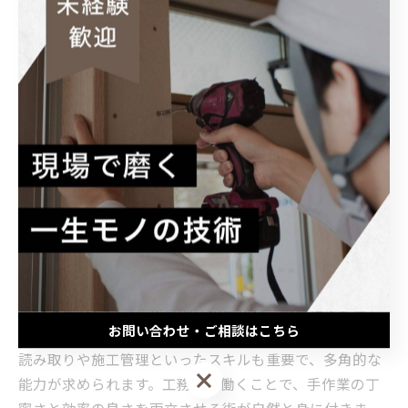
長期的なキャリア形成に不可欠な要素となっています。
未来の大工へ贈る言葉：工務店で学ぶ魅力と可
能性
工務店での大工仕事は、単なる作業以上の価値がありま
す。日本の伝統技術を守りながらも、最新の建築工法を
取り入れることで、質の高い住宅や建物の建設が実現さ
れています。工務店は地域に根ざした存在であり、現場
での実践を通じて大工は木材の特性や加工技術、精密な
組み立て方法を身につけることができます。例えば、木
組みや刻みといった伝統的な技術から、耐震性を考慮し
お問い合わせ・ご相談はこちら
た新しい工法まで幅広く経験できます。また、設計図の
読み取りや施工管理といったスキルも重要で、多角的な
お問い合わせ・ご相談はこちら
能力が求められます。工務店で働くことで、手作業の丁
寧さと効率の良さを両立させる術が自然と身に付きま