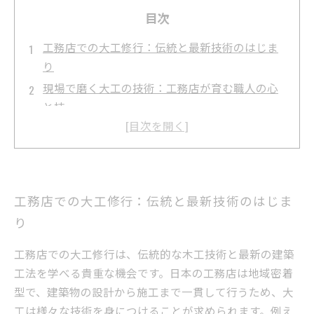
目次
工務店での大工修行：伝統と最新技術のはじま
り
現場で磨く大工の技術：工務店が育む職人の心
と技
日々の挑戦と成長：工務店で身につく確かなス
キル
大工の役割とは？工務店での仕事が地域に与え
る影響
工務店での大工修行：伝統と最新技術のはじま
未来の大工へ贈る言葉：工務店で学ぶ魅力と可
り
能性
大工求人特集：工務店で始めるあなたの建築キ
工務店での大工修行は、伝統的な木工技術と最新の建築
ャリア
工法を学べる貴重な機会です。日本の工務店は地域密着
工務店で働く魅力とは？大工技術と成長の秘密
型で、建築物の設計から施工まで一貫して行うため、大
を探る
工は様々な技術を身につけることが求められます。例え