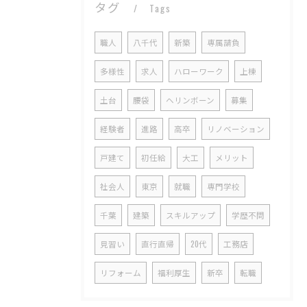
タグ
Tags
職人
八千代
新築
専属請負
多様性
求人
ハローワーク
上棟
土台
腰袋
ヘリンボーン
募集
経験者
進路
高卒
リノベーション
戸建て
初任給
大工
メリット
社会人
東京
就職
専門学校
千葉
建築
スキルアップ
学歴不問
見習い
直行直帰
20代
工務店
リフォーム
福利厚生
新卒
転職