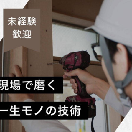
代の建築業界において非常に重要です。リフォームは既存の
て、最新の素材知識や施工方法の理解が必要となります。現
ュニケーション能力が求められます。求人市場でも、リフォ
の自信を身につけています。今後も技術の進歩に応じて新し
可欠です。
と可能性
築業界における重要なステップです。リフォームは既存の建
、現場での実践を通じて基礎技術を習得しながら、状況に応
スでの施工が多いため、細やかな作業と創意工夫が欠かせま
のコミュニケーション能力も重要視され、現場の円滑な進行
人材として期待されています。新卒大工の挑戦は、業界の技