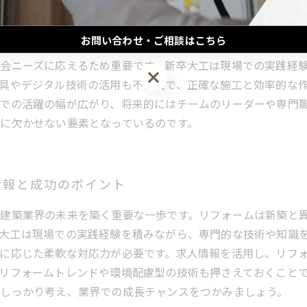
？現場から見る最新トレンド
お問い合わせ・ご相談はこちら
には従来の木工作業に加え、多様な専門知識や柔軟な対応力
会ニーズに応えるため重要です。新卒大工は現場での実践経
お問い合わせ・ご相談はこちら
具やデジタル技術の活用も不可欠で、正確な施工と効率的な
での活躍の幅が広がり、将来的にはチームのリーダーや専門
に欠かせない要素となっているのです。
情報と成功のポイント
建築業界の未来を築く重要な一歩です。リフォームは新築と
大工は現場での実践経験を積みながら、専門的な技術や知識
に応じた柔軟な対応力が必要です。求人情報を活用し、リフ
リフォームトレンドや環境配慮型の技術も押さえておくこと
しっかり考え、業界での成長チャンスをつかみましょう。