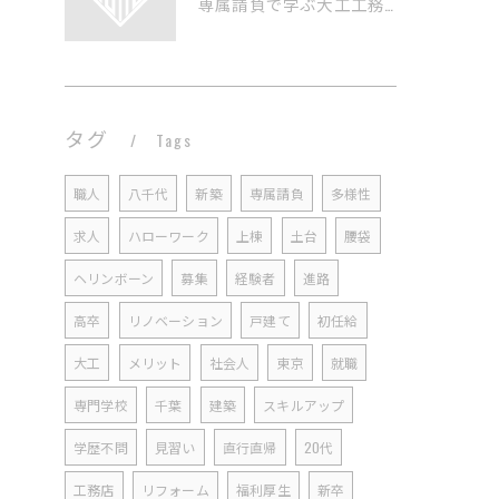
専属請負で学ぶ大工工務店の実情
タグ
Tags
職人
八千代
新築
専属請負
多様性
求人
ハローワーク
上棟
土台
腰袋
ヘリンボーン
募集
経験者
進路
高卒
リノベーション
戸建て
初任給
大工
メリット
社会人
東京
就職
専門学校
千葉
建築
スキルアップ
学歴不問
見習い
直行直帰
20代
工務店
リフォーム
福利厚生
新卒