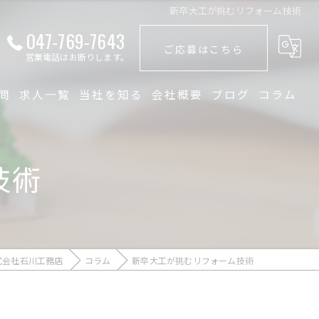
新卒大工が挑むリフォーム技術
047-769-7643
ご応募はこちら
営業電話はお断りします。
問
求人一覧
当社を知る
会社概要
ブログ
コラム
未経験
技術
大工
経験者
職人
式会社石川工務店
コラム
新卒大工が挑むリフォーム技術
正社員