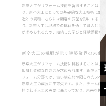
新卒大工がリフォーム技術を習得することは、現
り、新卒大工にとっては基礎的な大工技術に加え
造との調和、さらには顧客の要望を形にするコミ
り、新卒大工は現場での挑戦を通して職人として
が求められるため、継続した学びと経験蓄積が不
新卒大工の挑戦が示す建築業界の未来
新卒大工がリフォーム技術に挑戦することは、建
知識と柔軟な対応力が求められます。新卒大工は
フォーム分野では、古い構造材や限られたスペー
新卒大工の成長に不可欠です。また、チーム内で
持つ若手大工の需要は高まっており、未来を担う