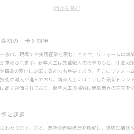
最新リフォーム技術を習得し、職人としての自信をつかむ
新卒大工の挑戦が示す建築業界の未来と可能性
リフォーム分野で求められる能力とは？現場から見る最新トレ
これから大工を目指すあなたへ！求人情報と成功のポイント
！最初の一歩と期待
一歩は、現場での実践経験を積むことです。リフォームは新
が求められます。新卒大工は先輩職人の指導のもと、寸法測
や構造の変化に対応する能力も重要であり、そこにリフォー
技術の導入が進んでおり、新卒大工にはこうした最新トレン
は高く評価されており、新卒大工の挑戦は建築業界の未来を
技術と課題
にわたります。まず、既存の建物構造を理解し、適切に補修