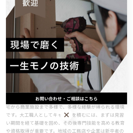
えた若い人材を歓迎し、次世代を担う人材育成に力を入
れています。
未来を切り拓く新卒大工のキャリアパスと成長
物語
千葉県は豊かな自然と都市の調和が特徴であり、建築業
界も伝統工法と最新技術の融合に積極的に取り組んでい
ます。新卒大工にとって、この地域は技術習得の絶好の
場です。現場では木材加工や組み立てといった基本的な
技術だけでなく、3D設計ソフトやIoT機器の活用など、デ
ジタル技術も求められます。また、千葉の建築現場は住
お問い合わせ・ご相談はこちら
宅から商業施設まで多様で、多様な経験が得られる環境
お問い合わせ・ご相談はこちら
です。大工職人としてキャリアを積むには、まずは見習
い期間を経て基礎を固め、その後専門技能を高める教育
や資格取得が重要です。地域の工務店や企業は新卒者の