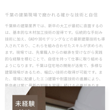
千葉の建築現場で磨かれる確かな技術と自信
千葉県の建築業界では、新卒の大工が最初に直面するの
は、基本的な木材加工技術の習得です。伝統的な手刻み
技術に加え、CADや3Dモデリングなどの最新建築技術も導
入されており、これらを組み合わせたスキルが求められ
ます。現場では、先輩職人からの継承を受けながら実践
的な経験を積むことで、自信を持って仕事に取り組める
ようになります。千葉は住宅地の開発が活発で、多様な
建築現場があるため、幅広い技術の取得が可能です。ま
た、環境に配慮したエコ建築や耐震技術の進展により、
新卒者は常に最新の知識を習得し続ける必要がありま
す。正社員や見習いとしての求人も豊富で、将来のキャ
リアパスには現場監督や設計技術者への道も開かれてい
ます。千葉の大工職は、確かな技術と現場経験を兼ね備