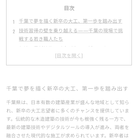
目次
千葉で夢を描く新卒の大工、第一歩を踏み出す
技術習得の壁を乗り越える——千葉の現場で挑
戦する若き職人たち
伝統と最新技術の融合が生む、新しい大工のカ
タチ
千葉の建築現場で磨かれる確かな技術と自信
未来を切り拓く新卒大工のキャリアパスと成長
物語
千葉で夢を描く新卒の大工、第一歩を踏み出す
千葉の大工求人事情と新卒者に求められるスキ
ルとは
千葉県は、日本有数の建築産業が盛んな地域として知ら
れ、新卒の大工志望者に多くのチャンスを提供していま
これからの建築業界を支える千葉の新卒大工た
す。伝統的な木造建築の技術が今も根強く残る一方で、
ちへ
最新の建築技術やデジタルツールの導入が進み、両者を
融合させた現代的な施工が求められています。新卒者は